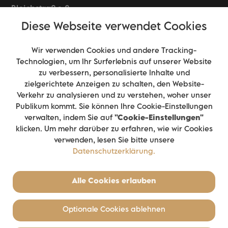
Bleichstraße 8
55232 Alzey
Diese Webseite verwendet Cookies
Tel.:
06731 999 78 38
Fax: 06731 999 79 64
Wir verwenden Cookies und andere Tracking-
Technologien, um Ihr Surferlebnis auf unserer Website
zu verbessern, personalisierte Inhalte und
zielgerichtete Anzeigen zu schalten, den Website-
Wendelsheim
Verkehr zu analysieren und zu verstehen, woher unser
Publikum kommt. Sie können Ihre Cookie-Einstellungen
Bahnhofstraße 17
verwalten, indem Sie auf
"Cookie-Einstellungen"
55234 Wendelsheim
klicken. Um mehr darüber zu erfahren, wie wir Cookies
Tel.:
06734 83 57
verwenden, lesen Sie bitte unsere
Fax: 06734 69 12
Datenschutzerklärung.
Alle Cookies erlauben
© 2026 Correll Steuerberater • Alle Rechte
vorbehalten •
Impressum
•
Optionale Cookies ablehnen
Datenschutzerklärung
•
Cookie-Einstellungen